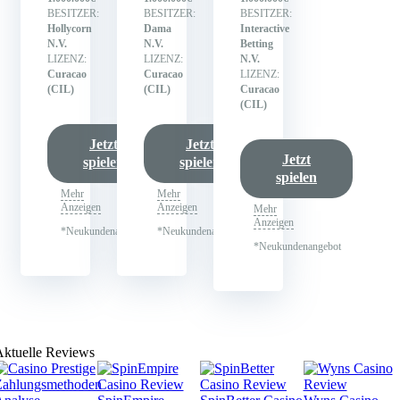
BESITZER:
BESITZER:
BESITZER:
Hollycorn
Dama
Interactive
N.V.
N.V.
Betting
LIZENZ:
LIZENZ:
N.V.
Curacao
Curacao
LIZENZ:
(CIL)
(CIL)
Curacao
(CIL)
Jetzt
Jetzt
Jetzt
spielen
spielen
spielen
Mehr
Mehr
Anzeigen
Anzeigen
Mehr
Anzeigen
*Neukundenangebot
*Neukundenangebot
*Neukundenangebot
Aktuelle Reviews