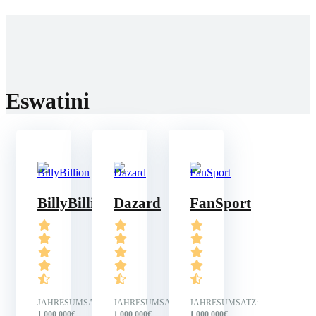
Home
Casinos
Bonis
News
Eswatini
BillyBillion
Dazard
FanSport
JAHRESUMSATZ:
JAHRESUMSATZ:
JAHRESUMSATZ:
1.000.000€
1.000.000€
1.000.000€