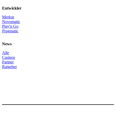
Entwickler
Merkur
Novomatic
Play'n Go
Pragmatic
News
Alle
Casinos
Partner
Ratgeber