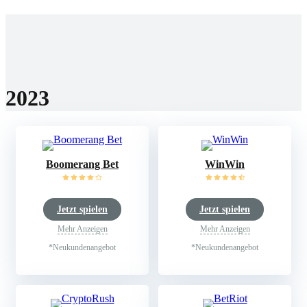
Home
Casinos
Bonis
News
2023
Boomerang Bet
WinWin
Jetzt spielen
Jetzt spielen
Mehr Anzeigen
Mehr Anzeigen
*Neukundenangebot
*Neukundenangebot