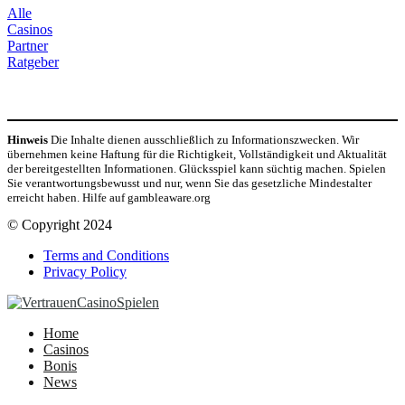
Alle
Casinos
Partner
Ratgeber
Hinweis
Die Inhalte dienen ausschließlich zu Informationszwecken. Wir
übernehmen keine Haftung für die Richtigkeit, Vollständigkeit und Aktualität
der bereitgestellten Informationen. Glücksspiel kann süchtig machen. Spielen
Sie verantwortungsbewusst und nur, wenn Sie das gesetzliche Mindestalter
erreicht haben. Hilfe auf gambleaware.org
© Copyright 2024
Terms and Conditions
Privacy Policy
Home
Casinos
Bonis
News