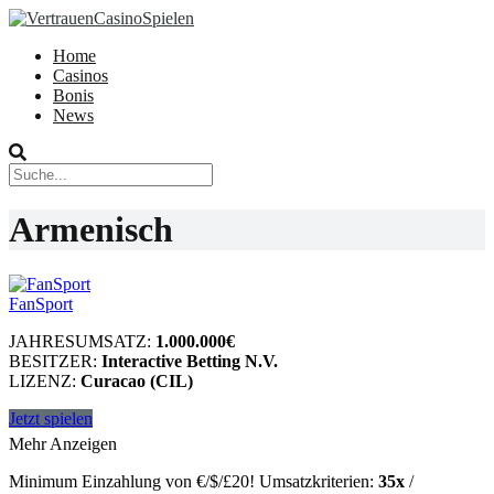
Home
Casinos
Bonis
News
Armenisch
FanSport
JAHRESUMSATZ:
1.000.000€
BESITZER:
Interactive Betting N.V.
LIZENZ:
Curacao (CIL)
Jetzt spielen
Mehr Anzeigen
Minimum Einzahlung von €/$/£20! Umsatzkriterien:
35x
/