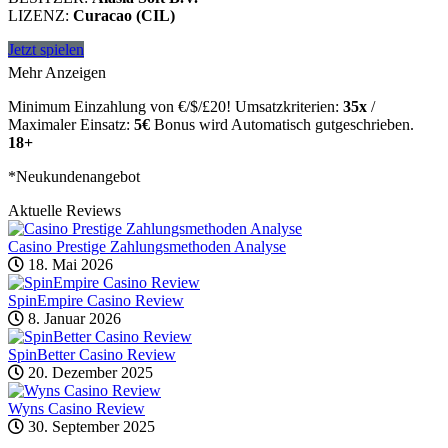
LIZENZ:
Curacao (CIL)
Jetzt spielen
Mehr Anzeigen
Minimum Einzahlung von €/$/£20! Umsatzkriterien:
35x
/
Maximaler Einsatz:
5€
Bonus wird Automatisch gutgeschrieben.
18+
*Neukundenangebot
Aktuelle Reviews
Casino Prestige Zahlungsmethoden Analyse
18. Mai 2026
SpinEmpire Casino Review
8. Januar 2026
SpinBetter Casino Review
20. Dezember 2025
Wyns Casino Review
30. September 2025