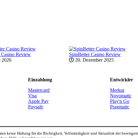
 Casino Review
SpinBetter Casino Review
r 2026
20. Dezember 2025
Einzahlung
Entwickler
Mastercard
Merkur
Visa
Novomatic
Apple Pay
Play'n Go
Paysafe
Pragmatic
n keine Haftung für die Richtigkeit, Vollständigkeit und Aktualität der bereitges