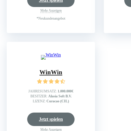
Jetzt spielen
Mehr Anzeigen
*Neukundenangebot
WinWin
JAHRESUMSATZ:
1.000.000€
BESITZER:
Alasia Soft B.V.
LIZENZ:
Curacao (CIL)
Jetzt spielen
Mehr Anzeigen