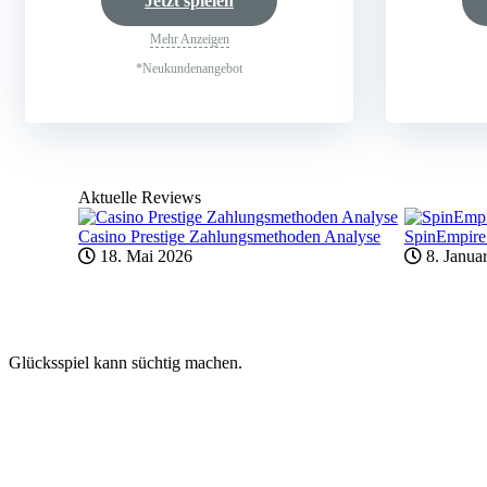
Jetzt spielen
Mehr Anzeigen
*Neukundenangebot
Aktuelle Reviews
Casino Prestige Zahlungsmethoden Analyse
SpinEmpire
18. Mai 2026
8. Janua
Glücksspiel kann süchtig machen.