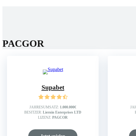
Home
Casinos
Bonis
News
PACGOR
Supabet
JAHRESUMSATZ:
1.000.000€
JA
BESITZER:
Liernin Enterprises LTD
LIZENZ:
PAGCOR