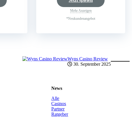
Jetzt spielen
Mehr Anzeigen
*Neukundenangebot
Wyns Casino Review
30. September 2025
News
Alle
Casinos
Partner
Ratgeber