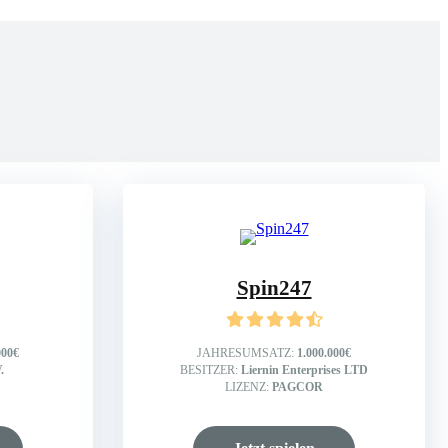
Spin247
000€
JAHRESUMSATZ:
1.000.000€
.
BESITZER:
Liernin Enterprises LTD
LIZENZ:
PAGCOR