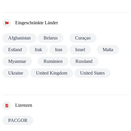
Eingeschränkte Länder
Afghanistan
Belarus
Curaçao
Estland
Irak
Iran
Israel
Malta
Myanmar
Rumänien
Russland
Ukraine
United Kingdom
United States
Lizenzen
PACGOR