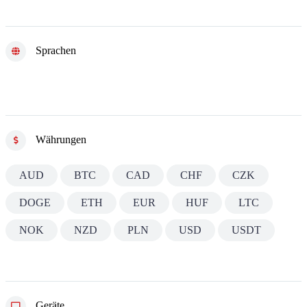
Sprachen
Währungen
AUD
BTC
CAD
CHF
CZK
DOGE
ETH
EUR
HUF
LTC
NOK
NZD
PLN
USD
USDT
Geräte