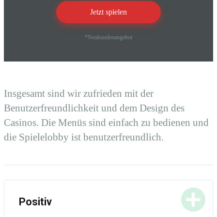
Jetzt spielen
*Neukundenangebot
Insgesamt sind wir zufrieden mit der
Benutzerfreundlichkeit und dem Design des
Casinos. Die Menüs sind einfach zu bedienen und
die Spielelobby ist benutzerfreundlich.
Positiv