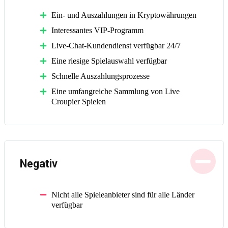
Ein- und Auszahlungen in Kryptowährungen
Interessantes VIP-Programm
Live-Chat-Kundendienst verfügbar 24/7
Eine riesige Spielauswahl verfügbar
Schnelle Auszahlungsprozesse
Eine umfangreiche Sammlung von Live
Croupier Spielen
Negativ
Nicht alle Spieleanbieter sind für alle Länder
verfügbar