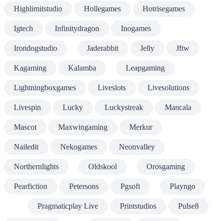
Highlimitstudio
Hollegames
Hotrisegames
Igtech
Infinitydragon
Inogames
Irondogstudio
Jaderabbit
Jelly
Jftw
Kagaming
Kalamba
Leapgaming
Lightningboxgames
Liveslots
Livesolutions
Livespin
Lucky
Luckystreak
Mancala
Mascot
Maxwingaming
Merkur
Nailedit
Nekogames
Neonvalley
Northernlights
Oldskool
Orosgaming
Pearfiction
Petersons
Pgsoft
Playngo
Pragmaticplay Live
Printstudios
Pulse8