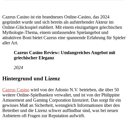
Cazeus Casino ist ein brandneues Online-Casino, das 2024
gegründet wurde und sich bereits als aufstrebender Akteur im
Online-Glücksspiel etabliert. Mit einem einzigartigen griechischen
Mythologie-Thema, einem umfassenden Spielangebot und
attraktiven Boni bietet Cazeus eine spannende Erfahrung für Spieler
aller Art.
Cazeus Casino Review: Umfangreiches Angebot mit
griechischer Eleganz
2024
Hintergrund und Lizenz
Cazeus Casino
wird von der Adonio N.V. betrieben, die über 50
weitere Online-Spielbanken verwaltet, und ist von der Philippine
Amusement and Gaming Corporation lizenziert. Das sorgt für ein
gewisses Maß an Sicherheit, wenngleich Informationen über den
Betreiber und die Lizenz schwer auffindbar sind, was bei neuen
Anbietern oft Fragen zur Reputation aufwirft.