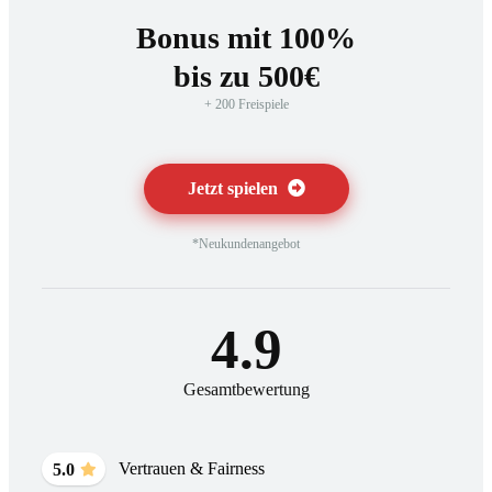
Bonus mit 100%
bis zu 500€
+ 200 Freispiele
Jetzt spielen
*Neukundenangebot
4.9
Gesamtbewertung
Vertrauen & Fairness
5.0