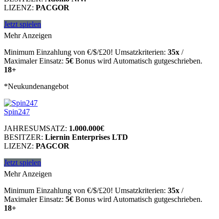
LIZENZ:
PACGOR
Jetzt spielen
Mehr Anzeigen
Minimum Einzahlung von €/$/£20! Umsatzkriterien:
35x
/
Maximaler Einsatz:
5€
Bonus wird Automatisch gutgeschrieben.
18+
*Neukundenangebot
Spin247
JAHRESUMSATZ:
1.000.000€
BESITZER:
Liernin Enterprises LTD
LIZENZ:
PAGCOR
Jetzt spielen
Mehr Anzeigen
Minimum Einzahlung von €/$/£20! Umsatzkriterien:
35x
/
Maximaler Einsatz:
5€
Bonus wird Automatisch gutgeschrieben.
18+