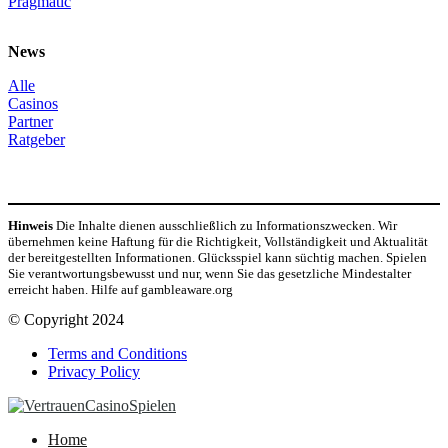
Pragmatic
News
Alle
Casinos
Partner
Ratgeber
Hinweis
Die Inhalte dienen ausschließlich zu Informationszwecken. Wir
übernehmen keine Haftung für die Richtigkeit, Vollständigkeit und Aktualität
der bereitgestellten Informationen. Glücksspiel kann süchtig machen. Spielen
Sie verantwortungsbewusst und nur, wenn Sie das gesetzliche Mindestalter
erreicht haben. Hilfe auf gambleaware.org
© Copyright 2024
Terms and Conditions
Privacy Policy
Home