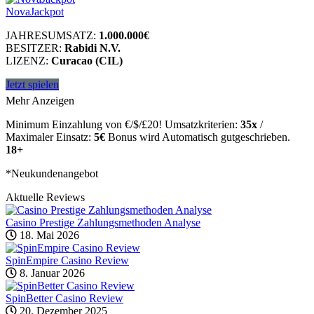
NovaJackpot
JAHRESUMSATZ:
1.000.000€
BESITZER:
Rabidi N.V.
LIZENZ:
Curacao (CIL)
Jetzt spielen
Mehr Anzeigen
Minimum Einzahlung von €/$/£20! Umsatzkriterien:
35x
/
Maximaler Einsatz:
5€
Bonus wird Automatisch gutgeschrieben.
18+
*Neukundenangebot
Aktuelle Reviews
Casino Prestige Zahlungsmethoden Analyse
18. Mai 2026
SpinEmpire Casino Review
8. Januar 2026
SpinBetter Casino Review
20. Dezember 2025