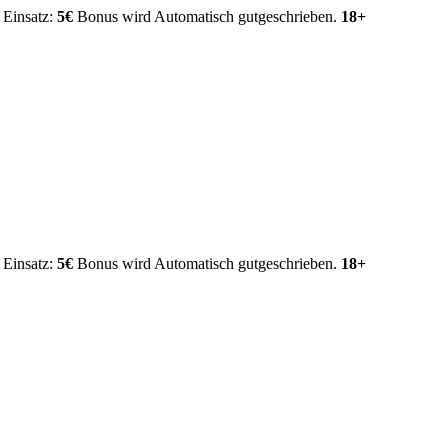
 Einsatz:
5€
Bonus wird Automatisch gutgeschrieben.
18+
 Einsatz:
5€
Bonus wird Automatisch gutgeschrieben.
18+