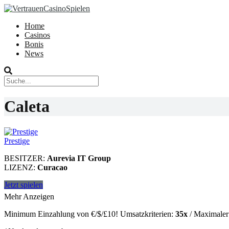
Home
Casinos
Bonis
News
Caleta
Prestige
BESITZER:
Aurevia IT Group
LIZENZ:
Curacao
Jetzt spielen
Mehr Anzeigen
Minimum Einzahlung von €/$/£10! Umsatzkriterien:
35x
/ Maximaler