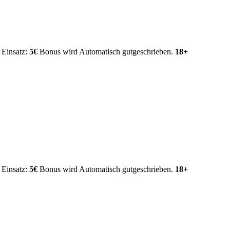
 Einsatz:
5€
Bonus wird Automatisch gutgeschrieben.
18+
 Einsatz:
5€
Bonus wird Automatisch gutgeschrieben.
18+