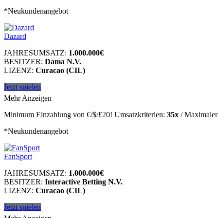
*Neukundenangebot
Dazard
JAHRESUMSATZ:
1.000.000€
BESITZER:
Dama N.V.
LIZENZ:
Curacao (CIL)
Jetzt spielen
Mehr Anzeigen
Minimum Einzahlung von €/$/£20! Umsatzkriterien:
35x
/ Maximaler
*Neukundenangebot
FanSport
JAHRESUMSATZ:
1.000.000€
BESITZER:
Interactive Betting N.V.
LIZENZ:
Curacao (CIL)
Jetzt spielen