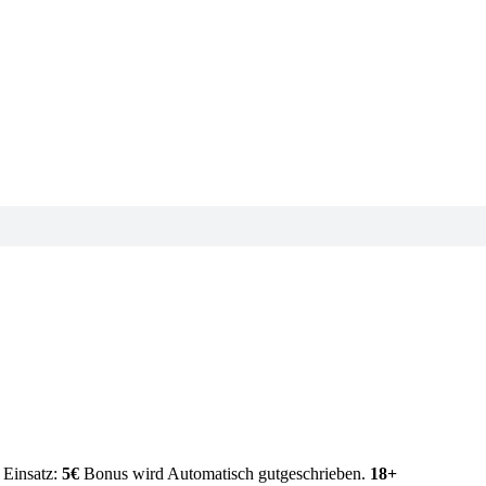
 Einsatz:
5€
Bonus wird Automatisch gutgeschrieben.
18+