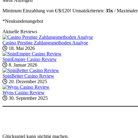
Mehr Anzeigen
Minimum Einzahlung von €/$/£20! Umsatzkriterien:
35x
/ Maximaler
*Neukundenangebot
Aktuelle Reviews
Casino Prestige Zahlungsmethoden Analyse
18. Mai 2026
SpinEmpire Casino Review
8. Januar 2026
SpinBetter Casino Review
20. Dezember 2025
Wyns Casino Review
30. September 2025
Glücksspiel kann süchtig machen.