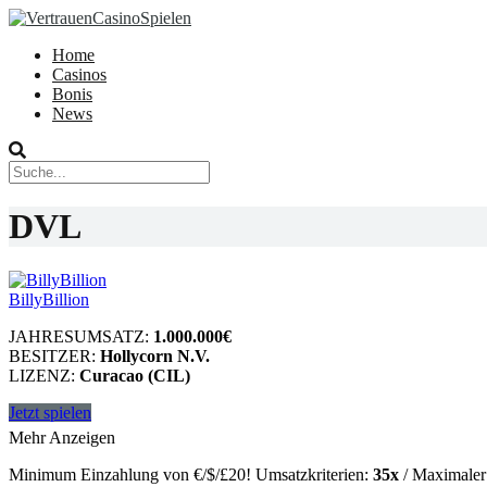
Home
Casinos
Bonis
News
DVL
BillyBillion
JAHRESUMSATZ:
1.000.000€
BESITZER:
Hollycorn N.V.
LIZENZ:
Curacao (CIL)
Jetzt spielen
Mehr Anzeigen
Minimum Einzahlung von €/$/£20! Umsatzkriterien:
35x
/ Maximaler