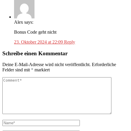
Alex says:
Bonus Code geht nicht
23. Oktober 2024 at 22:09
Reply
Schreibe einen Kommentar
Deine E-Mail-Adresse wird nicht veröffentlicht.
Erforderliche
Felder sind mit
*
markiert