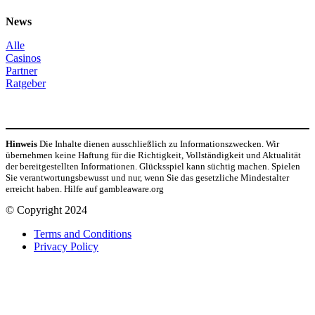
News
Alle
Casinos
Partner
Ratgeber
Hinweis
Die Inhalte dienen ausschließlich zu Informationszwecken. Wir
übernehmen keine Haftung für die Richtigkeit, Vollständigkeit und Aktualität
der bereitgestellten Informationen. Glücksspiel kann süchtig machen. Spielen
Sie verantwortungsbewusst und nur, wenn Sie das gesetzliche Mindestalter
erreicht haben. Hilfe auf gambleaware.org
© Copyright 2024
Terms and Conditions
Privacy Policy