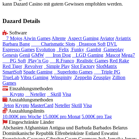
kann Dazard Casino mit gutem Gewissen empfohlen werden.
Dazard Details
Software
7 Mojos
Aiwin Games
Altente
Aspect Gaming
Aviator
Aviatrix
Barbara Bang
Charismatic Slots
Dragoon Soft
DVL
Espresso Games
Evolution
Felix
Funky
Gambit
Gameplay
Genesis
Genii
GMW
Iron Dog
LGD Gaming
Mascot
Mega7
PG Soft
Play’n Go
R.Franco
Realistic Games
Red Rake
Red Tiger
Revolver
Simple Play
Slot Factory
SlotMatrix
SmartSoft
Spade Gaming
Superlotto Games
Triple PG
TrueLab
Vibra Gaming
Winspinity
Zeppelin
Zeusplay
Zillion
Games
Einzahlungsmethoden
Krypto
Neteller
Skrill
Visa
Auszahlungsmethoden
Jeton
Krypto
MasterCard
Neteller
Skrill
Visa
Auszahlungslimits
10.000€ pro Woche
15.000€ pro Monat
5.000€ pro Tag
Eingeschränkte Länder
Abchasien
Afghanistan
Antigua und Barbuda
Barbados
Belarus
Dominikanische Republik
Elfenbeinküste
Estland
Eswatini
Französisch-Guayana
Gibraltar
Guam
Guernsey
Irak
Jamaika
Jersey