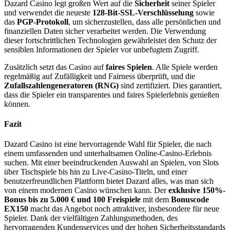
Dazard Casino legt großen Wert auf die
Sicherheit
seiner Spieler
und verwendet die neueste
128-Bit-SSL-Verschlüsselung
sowie
das
PGP-Protokoll
, um sicherzustellen, dass alle persönlichen und
finanziellen Daten sicher verarbeitet werden. Die Verwendung
dieser fortschrittlichen Technologien gewährleistet den Schutz der
sensiblen Informationen der Spieler vor unbefugtem Zugriff.
Zusätzlich setzt das Casino auf
faires Spielen
. Alle Spiele werden
regelmäßig auf Zufälligkeit und Fairness überprüft, und die
Zufallszahlengeneratoren (RNG)
sind zertifiziert. Dies garantiert,
dass die Spieler ein transparentes und faires Spielerlebnis genießen
können.
Fazit
Dazard Casino ist eine hervorragende Wahl für Spieler, die nach
einem umfassenden und unterhaltsamen Online-Casino-Erlebnis
suchen. Mit einer beeindruckenden Auswahl an Spielen, von Slots
über Tischspiele bis hin zu Live-Casino-Titeln, und einer
benutzerfreundlichen Plattform bietet Dazard alles, was man sich
von einem modernen Casino wünschen kann. Der
exklusive 150%-
Bonus bis zu 5.000 € und 100 Freispiele
mit dem
Bonuscode
EX150
macht das Angebot noch attraktiver, insbesondere für neue
Spieler. Dank der vielfältigen Zahlungsmethoden, des
hervorragenden Kundenservices und der hohen Sicherheitsstandards