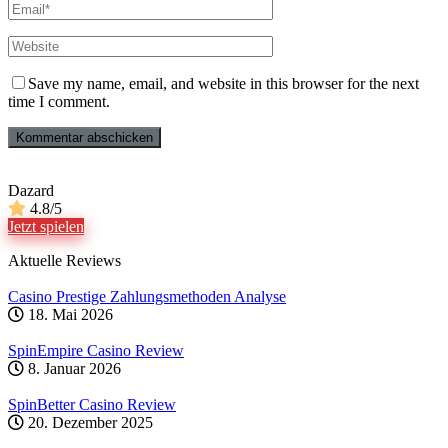
Save my name, email, and website in this browser for the next
time I comment.
Dazard
4.8/5
Jetzt spielen
Aktuelle Reviews
Casino Prestige Zahlungsmethoden Analyse
18. Mai 2026
SpinEmpire Casino Review
8. Januar 2026
SpinBetter Casino Review
20. Dezember 2025