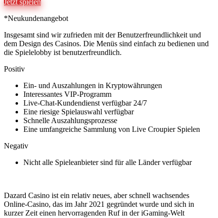
Jetzt spielen
*Neukundenangebot
Insgesamt sind wir zufrieden mit der Benutzerfreundlichkeit und
dem Design des Casinos. Die Menüs sind einfach zu bedienen und
die Spielelobby ist benutzerfreundlich.
Positiv
Ein- und Auszahlungen in Kryptowährungen
Interessantes VIP-Programm
Live-Chat-Kundendienst verfügbar 24/7
Eine riesige Spielauswahl verfügbar
Schnelle Auszahlungsprozesse
Eine umfangreiche Sammlung von Live Croupier Spielen
Negativ
Nicht alle Spieleanbieter sind für alle Länder verfügbar
Dazard Casino ist ein relativ neues, aber schnell wachsendes
Online-Casino, das im Jahr 2021 gegründet wurde und sich in
kurzer Zeit einen hervorragenden Ruf in der iGaming-Welt