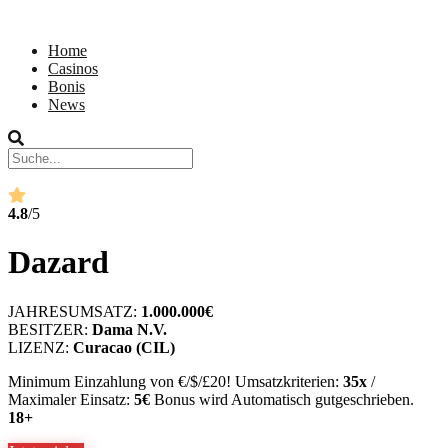
Home
Casinos
Bonis
News
4.8
/5
Dazard
JAHRESUMSATZ:
1.000.000€
BESITZER:
Dama N.V.
LIZENZ:
Curacao (CIL)
Minimum Einzahlung von €/$/£20! Umsatzkriterien:
35x
/
Maximaler Einsatz:
5€
Bonus wird Automatisch gutgeschrieben.
18+