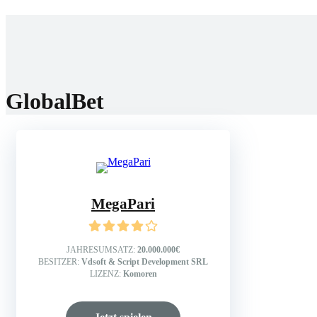
Home
Casinos
Bonis
News
GlobalBet
MegaPari
JAHRESUMSATZ:
20.000.000€
BESITZER:
Vdsoft & Script Development SRL
LIZENZ:
Komoren