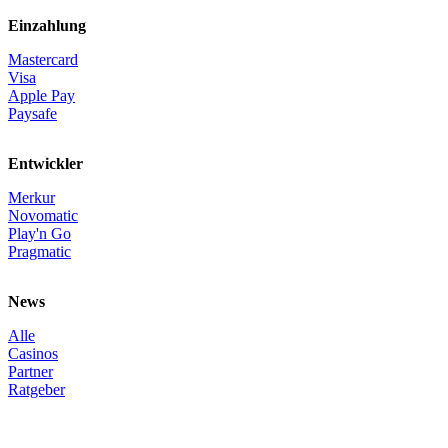
Einzahlung
Mastercard
Visa
Apple Pay
Paysafe
Entwickler
Merkur
Novomatic
Play'n Go
Pragmatic
News
Alle
Casinos
Partner
Ratgeber