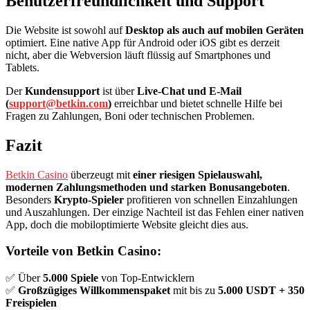
Benutzerfreundlichkeit und Support
Die Website ist sowohl auf
Desktop als auch auf mobilen Geräten
optimiert. Eine native App für Android oder iOS gibt es derzeit
nicht, aber die Webversion läuft flüssig auf Smartphones und
Tablets.
Der
Kundensupport
ist über
Live-Chat und E-Mail
(
support@betkin.com
)
erreichbar und bietet schnelle Hilfe bei
Fragen zu Zahlungen, Boni oder technischen Problemen.
Fazit
Betkin Casino
überzeugt mit
einer riesigen Spielauswahl,
modernen Zahlungsmethoden und starken Bonusangeboten
.
Besonders
Krypto-Spieler
profitieren von schnellen Einzahlungen
und Auszahlungen. Der einzige Nachteil ist das Fehlen einer nativen
App, doch die mobiloptimierte Website gleicht dies aus.
Vorteile von Betkin Casino:
✅ Über
5.000 Spiele
von Top-Entwicklern
✅
Großzügiges Willkommenspaket
mit bis zu
5.000 USDT + 350
Freispielen