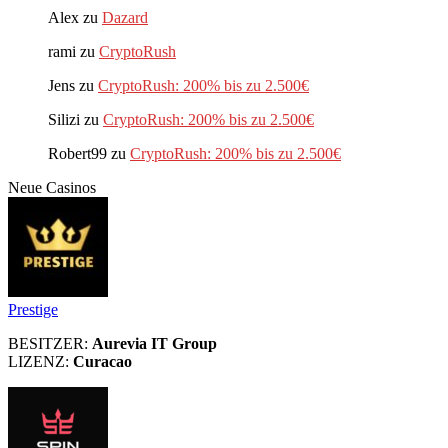
Alex
zu
Dazard
rami
zu
CryptoRush
Jens
zu
CryptoRush: 200% bis zu 2.500€
Silizi
zu
CryptoRush: 200% bis zu 2.500€
Robert99
zu
CryptoRush: 200% bis zu 2.500€
Neue Casinos
Prestige
BESITZER:
Aurevia IT Group
LIZENZ:
Curacao