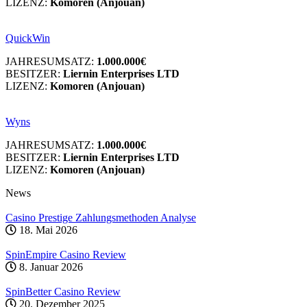
LIZENZ:
Komoren (Anjouan)
QuickWin
JAHRESUMSATZ:
1.000.000€
BESITZER:
Liernin Enterprises LTD
LIZENZ:
Komoren (Anjouan)
Wyns
JAHRESUMSATZ:
1.000.000€
BESITZER:
Liernin Enterprises LTD
LIZENZ:
Komoren (Anjouan)
News
Casino Prestige Zahlungsmethoden Analyse
18. Mai 2026
SpinEmpire Casino Review
8. Januar 2026
SpinBetter Casino Review
20. Dezember 2025