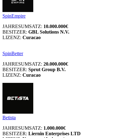
SpinEmpire
JAHRESUMSATZ:
10.000.000€
BESITZER:
GBL Solutions N.V.
LIZENZ:
Curacao
SpinBetter
JAHRESUMSATZ:
20.000.000€
BESITZER:
Sprut Group B.V.
LIZENZ:
Curacao
Betista
JAHRESUMSATZ:
1.000.000€
BESITZER:
Liernin Enterprises LTD