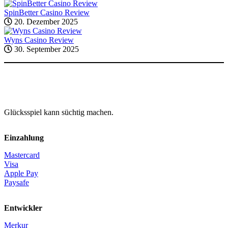
SpinBetter Casino Review
20. Dezember 2025
Wyns Casino Review
30. September 2025
Glücksspiel kann süchtig machen.
Einzahlung
Mastercard
Visa
Apple Pay
Paysafe
Entwickler
Merkur