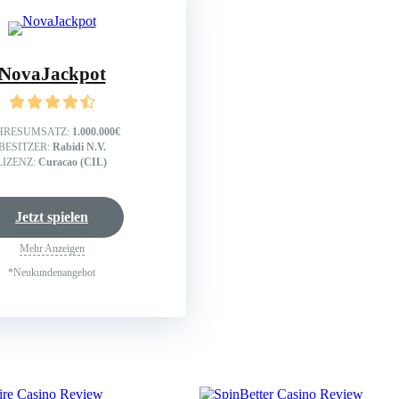
NovaJackpot
HRESUMSATZ:
1.000.000€
BESITZER:
Rabidi N.V.
LIZENZ:
Curacao (CIL)
Jetzt spielen
Mehr Anzeigen
*Neukundenangebot