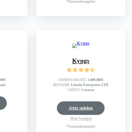
*Neukundenangebot
Kyngs
000€
JAHRESUMSATZ:
1.000.000€
an)
BESITZER:
Liernin Enterprises LTD
LIZENZ:
Curacao
Jetzt spielen
Mehr Anzeigen
*Neukundenangebot