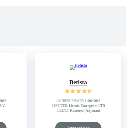
Betista
.000€
JAHRESUMSATZ:
1.000.000€
B.V.
BESITZER:
Liernin Enterprises LTD
LIZENZ:
Komoren (Anjouan)