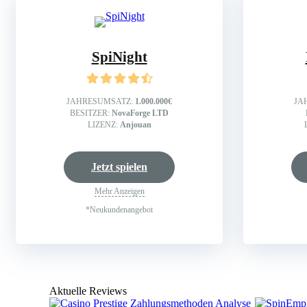
SpiNight
JAHRESUMSATZ:
1.000.000€
JA
BESITZER:
NovaForge LTD
LIZENZ:
Anjouan
Jetzt spielen
Mehr Anzeigen
*Neukundenangebot
Aktuelle Reviews