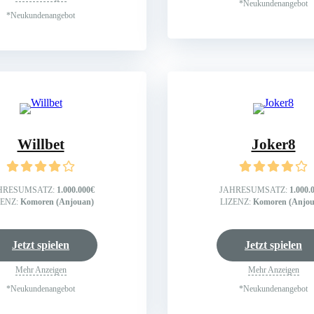
*Neukundenangebot
*Neukundenangebot
Willbet
Joker8
HRESUMSATZ:
1.000.000€
JAHRESUMSATZ:
1.000.
ZENZ:
Komoren (Anjouan)
LIZENZ:
Komoren (Anjou
Jetzt spielen
Jetzt spielen
Mehr Anzeigen
Mehr Anzeigen
*Neukundenangebot
*Neukundenangebot