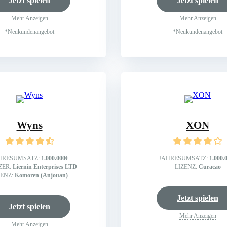
Jetzt spielen
Jetzt spielen
Mehr Anzeigen
Mehr Anzeigen
*Neukundenangebot
*Neukundenangebot
Wyns
XON
HRESUMSATZ:
1.000.000€
JAHRESUMSATZ:
1.000.
ZER:
Liernin Enterprises LTD
LIZENZ:
Curacao
ZENZ:
Komoren (Anjouan)
Jetzt spielen
Jetzt spielen
Mehr Anzeigen
Mehr Anzeigen