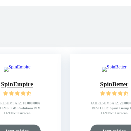
SpinEmpire
SpinBetter
HRESUMSATZ:
10.000.000€
JAHRESUMSATZ:
20.000
ITZER:
GBL Solutions N.V.
BESITZER:
Sprut Group 
LIZENZ:
Curacao
LIZENZ:
Curacao