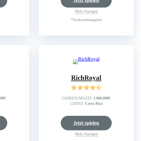
Jetzt spielen
Mehr Anzeigen
*Neukundenangebot
RichRoyal
000€
JAHRESUMSATZ:
1.000.000€
LIZENZ:
Costa Rica
Jetzt spielen
Mehr Anzeigen