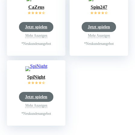
CaZeus
Spin247
Jetzt spielen
Jetzt spielen
Mehr Anzeigen
Mehr Anzeigen
*Neukundenangebot
*Neukundenangebot
SpiNight
Jetzt spielen
Mehr Anzeigen
*Neukundenangebot