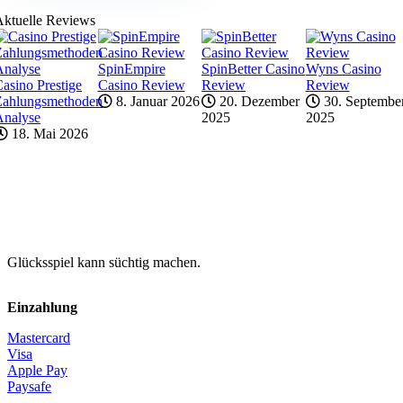
Aktuelle Reviews
SpinEmpire
SpinBetter Casino
Wyns Casino
asino Prestige
Casino Review
Review
Review
Zahlungsmethoden
8. Januar 2026
20. Dezember
30. Septembe
Analyse
2025
2025
18. Mai 2026
Glücksspiel kann süchtig machen.
Einzahlung
Mastercard
Visa
Apple Pay
Paysafe