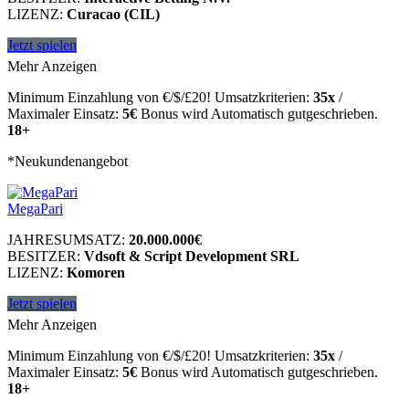
LIZENZ:
Curacao (CIL)
Jetzt spielen
Mehr Anzeigen
Minimum Einzahlung von €/$/£20! Umsatzkriterien:
35x
/
Maximaler Einsatz:
5€
Bonus wird Automatisch gutgeschrieben.
18+
*Neukundenangebot
MegaPari
JAHRESUMSATZ:
20.000.000€
BESITZER:
Vdsoft & Script Development SRL
LIZENZ:
Komoren
Jetzt spielen
Mehr Anzeigen
Minimum Einzahlung von €/$/£20! Umsatzkriterien:
35x
/
Maximaler Einsatz:
5€
Bonus wird Automatisch gutgeschrieben.
18+