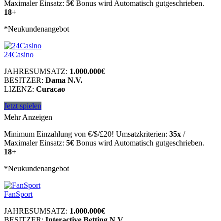
Maximaler Einsatz:
5€
Bonus wird Automatisch gutgeschrieben.
18+
*Neukundenangebot
24Casino
JAHRESUMSATZ:
1.000.000€
BESITZER:
Dama N.V.
LIZENZ:
Curacao
Jetzt spielen
Mehr Anzeigen
Minimum Einzahlung von €/$/£20! Umsatzkriterien:
35x
/
Maximaler Einsatz:
5€
Bonus wird Automatisch gutgeschrieben.
18+
*Neukundenangebot
FanSport
JAHRESUMSATZ:
1.000.000€
BESITZER:
Interactive Betting N.V.