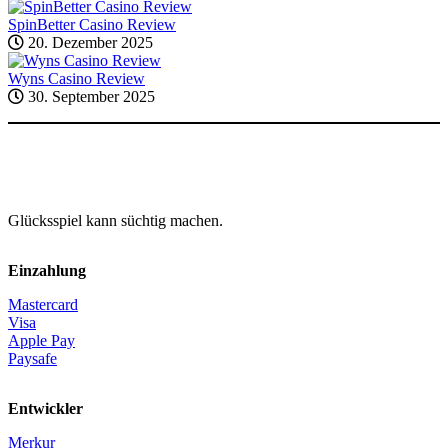
SpinBetter Casino Review
20. Dezember 2025
Wyns Casino Review
30. September 2025
Glücksspiel kann süchtig machen.
Einzahlung
Mastercard
Visa
Apple Pay
Paysafe
Entwickler
Merkur