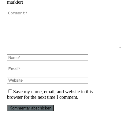
markiert
Save my name, email, and website in this
browser for the next time I comment.