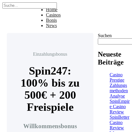
Home
Casinos
Bonis
News
Suchen
Neueste
Einzahlungsbonus
Beiträge
Spin247:
Casino
100% bis zu
Prestige
Zahlungs
methoden
500€ + 200
Analyse
SpinEmpir
Freispiele
e Casino
Review
SpinBetter
Casino
Willkommensbonus
Review