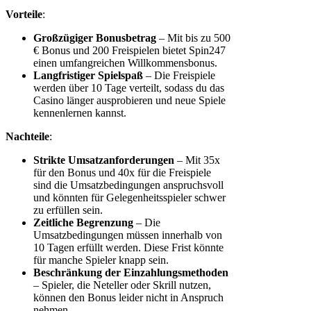
Vorteile
:
Großzügiger Bonusbetrag
– Mit bis zu 500
€ Bonus und 200 Freispielen bietet Spin247
einen umfangreichen Willkommensbonus.
Langfristiger Spielspaß
– Die Freispiele
werden über 10 Tage verteilt, sodass du das
Casino länger ausprobieren und neue Spiele
kennenlernen kannst.
Nachteile
:
Strikte Umsatzanforderungen
– Mit 35x
für den Bonus und 40x für die Freispiele
sind die Umsatzbedingungen anspruchsvoll
und könnten für Gelegenheitsspieler schwer
zu erfüllen sein.
Zeitliche Begrenzung
– Die
Umsatzbedingungen müssen innerhalb von
10 Tagen erfüllt werden. Diese Frist könnte
für manche Spieler knapp sein.
Beschränkung der Einzahlungsmethoden
– Spieler, die Neteller oder Skrill nutzen,
können den Bonus leider nicht in Anspruch
nehmen.