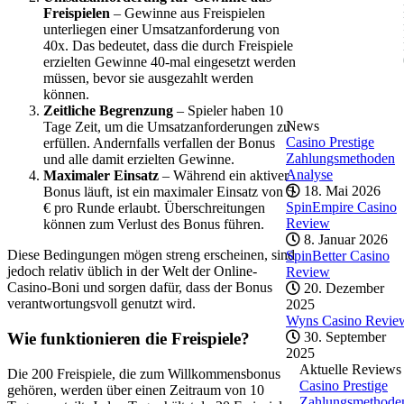
Freispielen
– Gewinne aus Freispielen
unterliegen einer Umsatzanforderung von
40x. Das bedeutet, dass die durch Freispiele
erzielten Gewinne 40-mal eingesetzt werden
müssen, bevor sie ausgezahlt werden
können.
Zeitliche Begrenzung
– Spieler haben 10
News
Tage Zeit, um die Umsatzanforderungen zu
Casino Prestige
erfüllen. Andernfalls verfallen der Bonus
Zahlungsmethoden
und alle damit erzielten Gewinne.
Analyse
Maximaler Einsatz
– Während ein aktiver
18. Mai 2026
Bonus läuft, ist ein maximaler Einsatz von 5
SpinEmpire Casino
€ pro Runde erlaubt. Überschreitungen
Review
können zum Verlust des Bonus führen.
8. Januar 2026
Diese Bedingungen mögen streng erscheinen, sind
SpinBetter Casino
jedoch relativ üblich in der Welt der Online-
Review
Casino-Boni und sorgen dafür, dass der Bonus
20. Dezember
verantwortungsvoll genutzt wird.
2025
Wyns Casino Revie
30. September
Wie funktionieren die Freispiele?
2025
Aktuelle Reviews
Die 200 Freispiele, die zum Willkommensbonus
Casino Prestige
gehören, werden über einen Zeitraum von 10
Zahlungsmethode