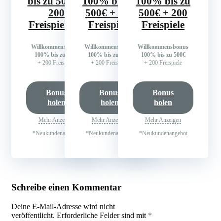
bis zu 500€ +
100% bis zu
100% bis zu
200
500€ + 200
500€ + 200
Freispiele #4
Freispiele
Freispiele
Willkommensbonus
Willkommensbonus
Willkommensbonus
100% bis zu 500€
100% bis zu 500€
100% bis zu 500€
+ 200 Freispiele
+ 200 Freispiele
+ 200 Freispiele
Bonus
Bonus
Bonus
holen
holen
holen
Mehr Anzeigen
Mehr Anzeigen
Mehr Anzeigen
*Neukundenangebot
*Neukundenangebot
*Neukundenangebot
Schreibe einen Kommentar
Deine E-Mail-Adresse wird nicht
veröffentlicht.
Erforderliche Felder sind mit
*