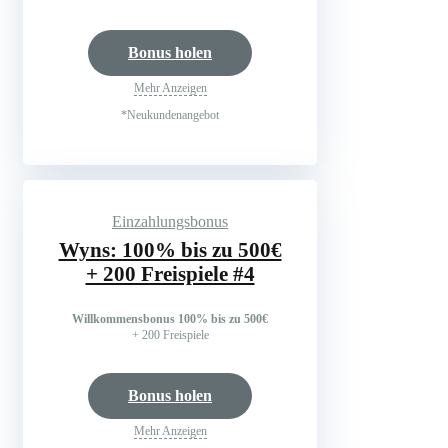
Bonus holen
Mehr Anzeigen
*Neukundenangebot
Einzahlungsbonus
Wyns: 100% bis zu 500€
+ 200 Freispiele #4
Willkommensbonus 100% bis zu 500€
+ 200 Freispiele
Bonus holen
Mehr Anzeigen