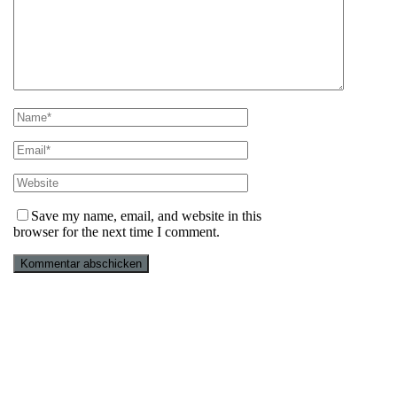
Save my name, email, and website in this
browser for the next time I comment.