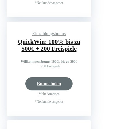
*Neukundenangebot
Einzahlungsbonus
QuickWin: 100% bis zu
500€ + 200 Freispiele
Willkommensbonus 100% bis zu 500€
+ 200 Freispiele
Bonus holen
Mehr Anzeigen
*Neukundenangebot