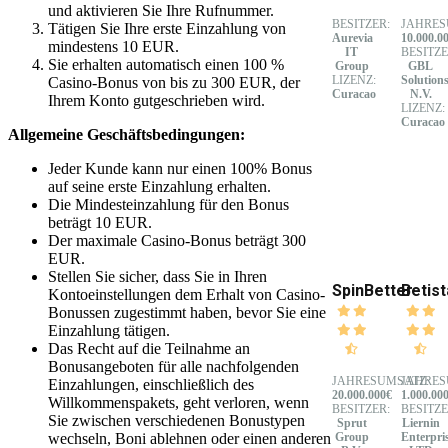
und aktivieren Sie Ihre Rufnummer.
BESITZER:
JAHRES
Tätigen Sie Ihre erste Einzahlung von
Aurevia
10.000.0
mindestens 10 EUR.
IT
BESITZE
Sie erhalten automatisch einen 100 %
Group
GBL
LIZENZ:
Solution
Casino-Bonus von bis zu 300 EUR, der
Curacao
N.V.
Ihrem Konto gutgeschrieben wird.
LIZENZ:
Curacao
Allgemeine Geschäftsbedingungen:
Jeder Kunde kann nur einen 100% Bonus
auf seine erste Einzahlung erhalten.
Die Mindesteinzahlung für den Bonus
beträgt 10 EUR.
Der maximale Casino-Bonus beträgt 300
EUR.
Stellen Sie sicher, dass Sie in Ihren
SpinBetter
Betist
Kontoeinstellungen dem Erhalt von Casino-
Bonussen zugestimmt haben, bevor Sie eine
Einzahlung tätigen.
Das Recht auf die Teilnahme an
Bonusangeboten für alle nachfolgenden
JAHRESUMSATZ:
JAHRES
Einzahlungen, einschließlich des
20.000.000€
1.000.00
Willkommenspakets, geht verloren, wenn
BESITZER:
BESITZE
Sie zwischen verschiedenen Bonustypen
Sprut
Liernin
Group
Enterpri
wechseln, Boni ablehnen oder einen anderen