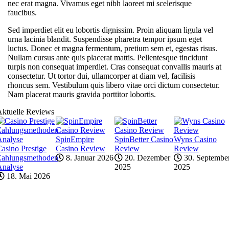
nec erat magna. Vivamus eget nibh laoreet mi scelerisque
faucibus.
Sed imperdiet elit eu lobortis dignissim. Proin aliquam ligula vel
urna lacinia blandit. Suspendisse pharetra tempor ipsum eget
luctus. Donec et magna fermentum, pretium sem et, egestas risus.
Nullam cursus ante quis placerat mattis. Pellentesque tincidunt
turpis non consequat imperdiet. Cras consequat convallis mauris at
consectetur. Ut tortor dui, ullamcorper at diam vel, facilisis
rhoncus sem. Vestibulum quis libero vitae orci dictum consectetur.
Nam placerat mauris gravida porttitor lobortis.
Aktuelle Reviews
SpinEmpire
SpinBetter Casino
Wyns Casino
asino Prestige
Casino Review
Review
Review
Zahlungsmethoden
8. Januar 2026
20. Dezember
30. Septembe
Analyse
2025
2025
18. Mai 2026